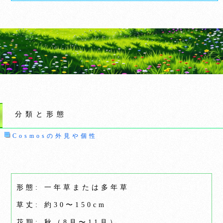
分類と形態
Cosmosの外見や個性
形態: 一年草または多年草
草丈: 約30〜150cm
花期: 秋（8月〜11月）